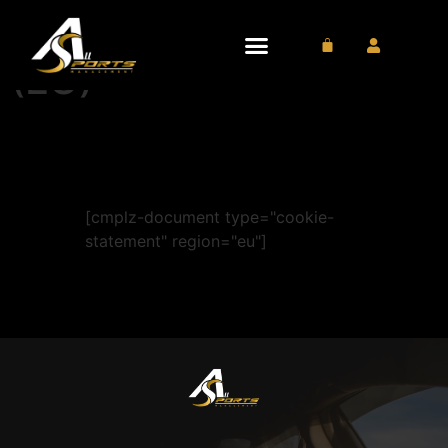
Politique de cookies
(EU)
[cmplz-document type="cookie-
statement" region="eu"]