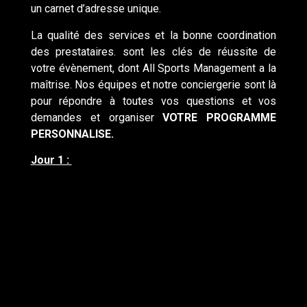
un carnet d’adresse unique
.
La
qualité des services
et la
bonne coordination
des prestataires. sont les clés de réussite de
votre évènement, dont All Sports Management a la
maîtrise. Nos équipes et notre
conciergerie
sont là
pour répondre à toutes vos questions et vos
demandes et organiser
VOTRE PROGRAMME
PERSONNALISE.
Jour 1 :
Accueil et cadeau de bienvenue
Dîner et visite d’un team WRC
Hébergement dans un hôtel min3*
Jour 2 :
Service voiturier
Transferts vers le rallye en minibus ou
hélicoptère selon la formule de votre choix.